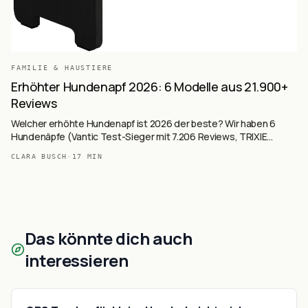
FAMILIE & HAUSTIERE
Erhöhter Hundenapf 2026: 6 Modelle aus 21.900+
Reviews
Welcher erhöhte Hundenapf ist 2026 der beste? Wir haben 6
Hundenäpfe (Vantic Test-Sieger mit 7.206 Reviews, TRIXIE
Hundebar, Niubya 5 Höhen + Slow Feeder, Petace auslaufsicher,
CLARA BUSCH
·
17
MIN
PTOBER Keramik, Feandrea neigbar) auf Basis von 21.902+
Käufer-Reviews ausgewertet — höhenverstellbar, ergonomisch
für Senior-Hunde und große Rassen.
Das könnte dich auch
interessieren