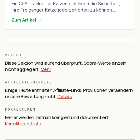
Ein GPS Tracker für Katzen gibt Ihnen die Sicherheit,
Ihre Freigänger-Katze jederzeit orten zu können.
Federleicht, wasserdicht und mit Echtzeit-Ortung
Zum Artikel
behalten Sie Ihre Samtpfote auch bei nächtlichen
Streifzügen im Blick.
METHODE
Diese Sektion wird laufend überprüft. Score-Werte einzeln,
nicht aggregiert.
Mehr
AFFILIATE-HINWEIS
Einige Texte enthalten Affiliate-Links. Provisionen veraendern
unsere Bewertung nicht.
Details
KORREKTUREN
Fehler werden zeitnah korrigiert und dokumentiert.
Korrekturen-Liste