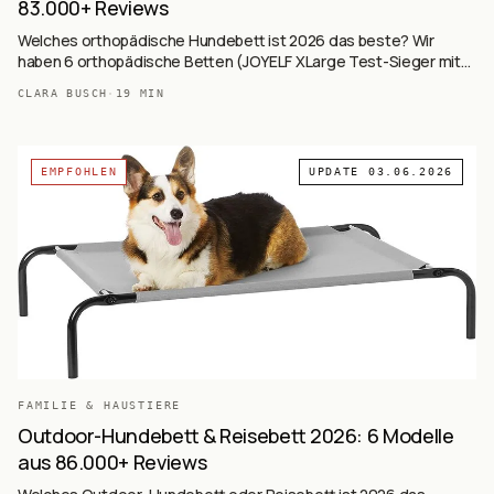
83.000+ Reviews
Welches orthopädische Hundebett ist 2026 das beste? Wir
haben 6 orthopädische Betten (JOYELF XLarge Test-Sieger mit
30.449 Reviews, BEDSURE Sherpa, BEDSURE Eierkarton,
CLARA BUSCH
·
19
MIN
BEDSURE Memory + Eierkarton, EHEYCIGA Memory mit 4
Rändern, EHEYCIGA Budget-XL) auf Basis von 83.842+ Käufer-
Reviews ausgewertet — Memory-Foam, Eierkarton-Schaum,
Höhle-Form, wasserdicht.
EMPFOHLEN
UPDATE
03.06.2026
FAMILIE & HAUSTIERE
Outdoor-Hundebett & Reisebett 2026: 6 Modelle
aus 86.000+ Reviews