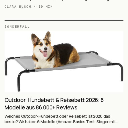
30.449 Reviews, BEDSURE Sherpa, BEDSURE Eierkarton,
CLARA BUSCH
·
19
MIN
BEDSURE Memory + Eierkarton, EHEYCIGA Memory mit 4
Rändern, EHEYCIGA Budget-XL) auf Basis von 83.842+ Käufer-
Reviews ausgewertet — Memory-Foam, Eierkarton-Schaum,
Höhle-Form, wasserdicht.
SONDERFALL
Outdoor-Hundebett & Reisebett 2026: 6
Modelle aus 86.000+ Reviews
Welches Outdoor-Hundebett oder Reisebett ist 2026 das
beste? Wir haben 6 Modelle (Amazon Basics Test-Sieger mit
76.915 Reviews, lionto, Nobleza L, Veehoo mit Polster, Nobleza