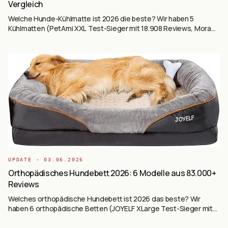
Vergleich
Welche Hunde-Kühlmatte ist 2026 die beste? Wir haben 5
Kühlmatten (PetAmi XXL Test-Sieger mit 18.908 Reviews, Mora
Pets M-Kratzfest, BEDSURE L 300D Oxford, Veddelholzer Extra-
Dick Premium, NIBESSER Auto-tauglich) auf Basis von über 20.000
Käufer-Reviews ausgewertet — selbstkühlend ohne Strom,
Sommer-Hitze-Schutz für Hunde.
UPDATE ·
03.06.2026
Orthopädisches Hundebett 2026: 6 Modelle aus 83.000+
Reviews
Welches orthopädische Hundebett ist 2026 das beste? Wir
haben 6 orthopädische Betten (JOYELF XLarge Test-Sieger mit
30.449 Reviews, BEDSURE Sherpa, BEDSURE Eierkarton,
BEDSURE Memory + Eierkarton, EHEYCIGA Memory mit 4