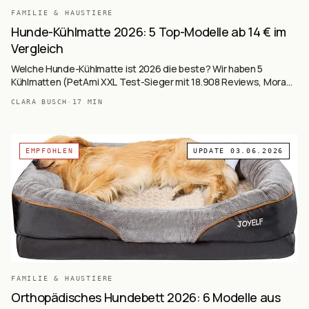
FAMILIE & HAUSTIERE
Hunde-Kühlmatte 2026: 5 Top-Modelle ab 14 € im
Vergleich
Welche Hunde-Kühlmatte ist 2026 die beste? Wir haben 5
Kühlmatten (PetAmi XXL Test-Sieger mit 18.908 Reviews, Mora
Pets M-Kratzfest, BEDSURE L 300D Oxford, Veddelholzer Extra-
CLARA BUSCH
·
17
MIN
Dick Premium, NIBESSER Auto-tauglich) auf Basis von über 20.000
Käufer-Reviews ausgewertet — selbstkühlend ohne Strom,
Sommer-Hitze-Schutz für Hunde.
EMPFOHLEN
UPDATE
03.06.2026
FAMILIE & HAUSTIERE
Orthopädisches Hundebett 2026: 6 Modelle aus