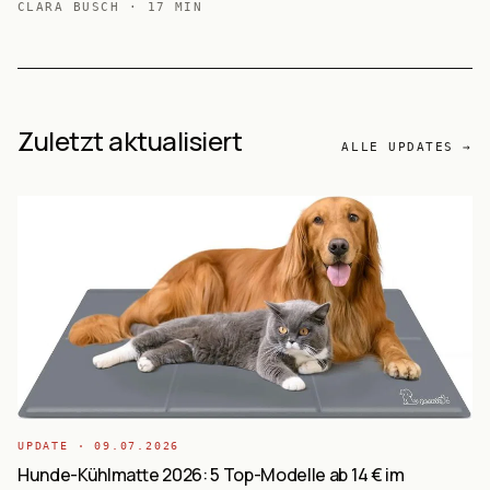
CLARA BUSCH
·
17
MIN
Reisedecke, CJYMMFAN UV-Dach) auf Basis von 86.252+ Käufer-
Reviews ausgewertet — erhöhte Mesh-Konstruktion,
wasserdicht, faltbar.
Zuletzt aktualisiert
ALLE UPDATES →
UPDATE ·
09.07.2026
Hunde-Kühlmatte 2026: 5 Top-Modelle ab 14 € im