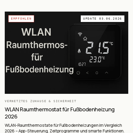
EMPFOHLEN
UPDATE
03.06.2026
VERNETZTES ZUHAUSE & SICHERHEIT
WLAN Raumthermostat für Fußbodenheizung
2026
WLAN-Raumthermostate für Fußbodenheizungen im Vergleich
2026 – App-Steuerung, Zeitprogramme und smarte Funktionen.