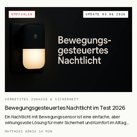
EMPFOHLEN
UPDATE
03.06.2026
VERNETZTES ZUHAUSE & SICHERHEIT
Bewegungsgesteuertes Nachtlicht im Test 2026
Ein Nachtlicht mit Bewegungssensor ist eine einfache, aber
wirkungsvolle Lösung für mehr Sicherheit und Komfort im Alltag.
Es leuchtet automatisch, wenn du dich näherst.
MATTHIAS KÖNIG
·
14
MIN