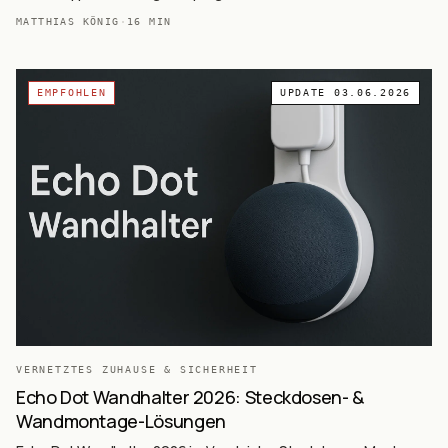
MATTHIAS KÖNIG
·
16
MIN
EMPFOHLEN
UPDATE
03.06.2026
VERNETZTES ZUHAUSE & SICHERHEIT
Echo Dot Wandhalter 2026: Steckdosen- &
Wandmontage-Lösungen