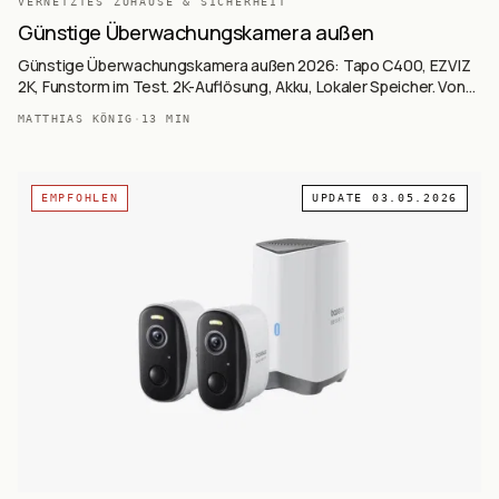
VERNETZTES ZUHAUSE & SICHERHEIT
Günstige Überwachungskamera außen
Günstige Überwachungskamera außen 2026: Tapo C400, EZVIZ
2K, Funstorm im Test. 2K-Auflösung, Akku, Lokaler Speicher. Von
28,83-49,96 € – Budget-Sicherheit.
MATTHIAS KÖNIG
·
13
MIN
EMPFOHLEN
UPDATE
03.05.2026