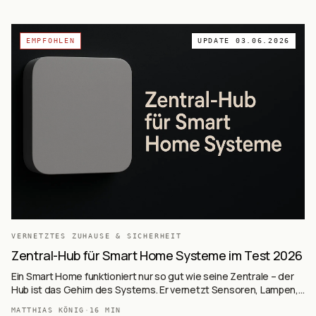
EMPFOHLEN
UPDATE
03.06.2026
VERNETZTES ZUHAUSE & SICHERHEIT
Zentral-Hub für Smart Home Systeme im Test 2026
Ein Smart Home funktioniert nur so gut wie seine Zentrale – der
Hub ist das Gehirn des Systems. Er vernetzt Sensoren, Lampen,
Thermostate und Sicherheitsgeräte.
MATTHIAS KÖNIG
·
16
MIN