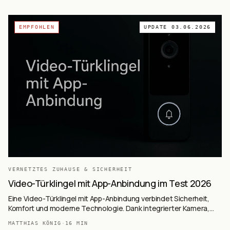
EMPFOHLEN
UPDATE
03.06.2026
VERNETZTES ZUHAUSE & SICHERHEIT
Video-Türklingel mit App-Anbindung im Test 2026
Eine Video-Türklingel mit App-Anbindung verbindet Sicherheit,
Komfort und moderne Technologie. Dank integrierter Kamera,
Gegensprechfunktion und smarter App-Steuerung weißt du
MATTHIAS KÖNIG
·
16
MIN
jederzeit, wer vor deiner Tür steht.