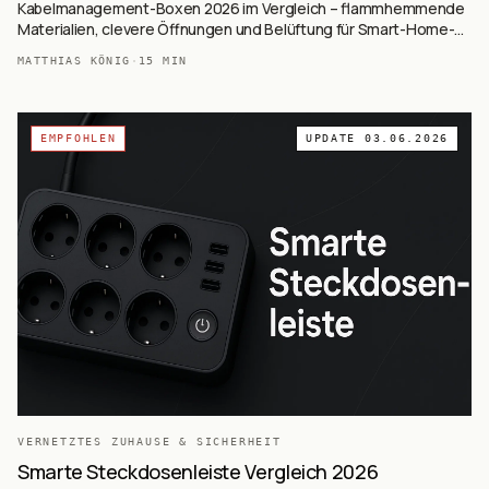
Kabelmanagement-Boxen 2026 im Vergleich – flammhemmende
Materialien, clevere Öffnungen und Belüftung für Smart-Home-
Hubs.
MATTHIAS KÖNIG
·
15
MIN
EMPFOHLEN
UPDATE
03.06.2026
VERNETZTES ZUHAUSE & SICHERHEIT
Smarte Steckdosenleiste Vergleich 2026