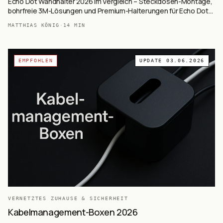
Echo Dot Wandhalter 2026 im Vergleich – Steckdosen-Montage,
bohrfreie 3M-Lösungen und Premium-Halterungen für Echo Dot
4/5.
MATTHIAS KÖNIG
·
14
MIN
EMPFOHLEN
UPDATE
03.06.2026
VERNETZTES ZUHAUSE & SICHERHEIT
Kabelmanagement-Boxen 2026