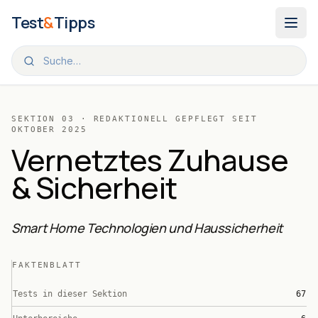
Zum Inhalt springen
Test
&
Tipps
TEST & TIPPS
/
VERNETZTES ZUHAUSE & SICHERHEIT
SEKTION
03
· REDAKTIONELL GEPFLEGT SEIT
OKTOBER 2025
Vernetztes Zuhause
& Sicherheit
Smart Home Technologien und Haussicherheit
FAKTENBLATT
Tests in dieser Sektion
67