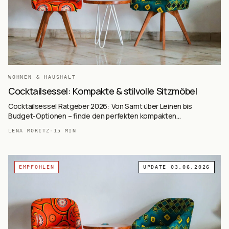
WOHNEN & HAUSHALT
Cocktailsessel: Kompakte & stilvolle Sitzmöbel
Cocktailsessel Ratgeber 2026: Von Samt über Leinen bis
Budget-Optionen – finde den perfekten kompakten
Akzentsessel für dein Zuhause mit ausführlicher Kaufberatung.
LENA MORITZ
·
15
MIN
EMPFOHLEN
UPDATE
03.06.2026