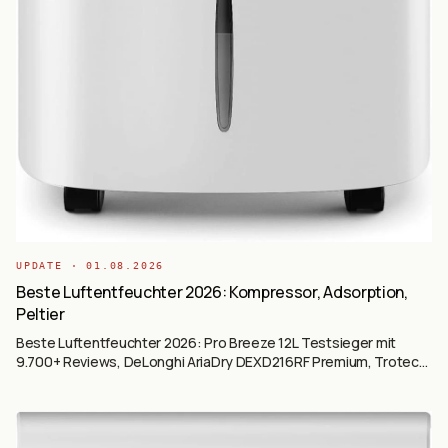
UPDATE ·
01.08.2026
Beste Luftentfeuchter 2026: Kompressor, Adsorption,
Peltier
Beste Luftentfeuchter 2026: Pro Breeze 12L Testsieger mit
9.700+ Reviews, DeLonghi AriaDry DEXD216RF Premium, Trotec
TTK 54 E Mid-Tier, Trotec TTK 32 E Einsteiger und DeLonghi
Zeolith Silent-Adsorption.