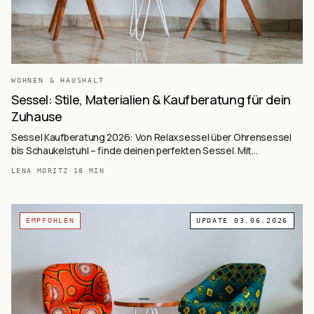
WOHNEN & HAUSHALT
Sessel: Stile, Materialien & Kaufberatung für dein
Zuhause
Sessel Kaufberatung 2026: Von Relaxsessel über Ohrensessel
bis Schaukelstuhl – finde deinen perfekten Sessel. Mit
Materialguide, Stilberatung und Top-Empfehlungen für jeden
LENA MORITZ
·
18
MIN
Raum.
EMPFOHLEN
UPDATE
03.06.2026