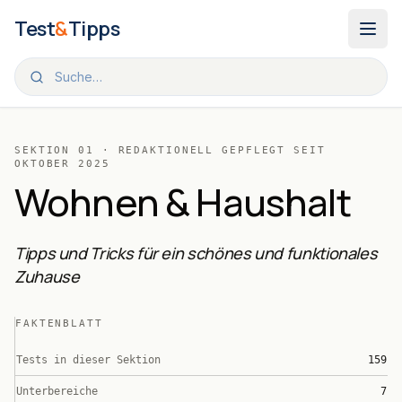
Zum Inhalt springen
Test
&
Tipps
TEST & TIPPS
/
WOHNEN & HAUSHALT
SEKTION
01
· REDAKTIONELL GEPFLEGT SEIT
OKTOBER 2025
Wohnen & Haushalt
Tipps und Tricks für ein schönes und funktionales
Zuhause
FAKTENBLATT
Tests in dieser Sektion
159
Unterbereiche
7