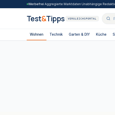
Zum Inhalt springen
Werbefrei
·
Aggregierte Marktdaten
·
Unabhängige Redakti
Test
&
Tipps
VERGLEICHSPORTAL
Wohnen
Technik
Garten & DIY
Küche
S