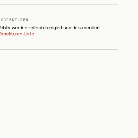
KORREKTUREN
Fehler werden zeitnah korrigiert und dokumentiert.
Korrekturen-Liste