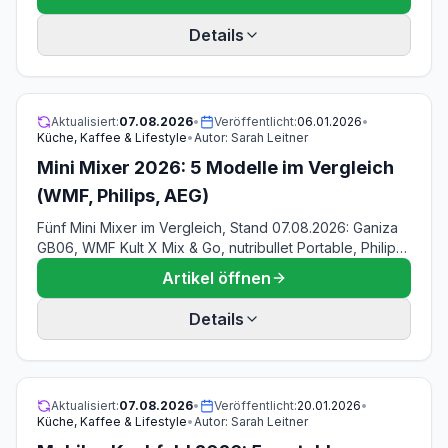
Filterkosten über fünf Jahre gerechnet, CADR-Angaben
eingeordnet.
Details
Aktualisiert:
07.08.2026
•
Veröffentlicht:
06.01.2026
•
Küche, Kaffee & Lifestyle
•
Autor:
Sarah Leitner
Mini Mixer 2026: 5 Modelle im Vergleich
(WMF, Philips, AEG)
Fünf Mini Mixer im Vergleich, Stand 07.08.2026: Ganiza
GB06, WMF Kult X Mix & Go, nutribullet Portable, Philips
Blend & Go 3000 und AEG SB4-1-4ST — mit Daten zu
Artikel öffnen
Wattzahl, Becheranzahl, Spülmaschinenfreigabe und
Eis-Eignung.
Details
Aktualisiert:
07.08.2026
•
Veröffentlicht:
20.01.2026
•
Küche, Kaffee & Lifestyle
•
Autor:
Sarah Leitner