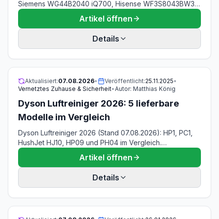
Siemens WG44B2040 iQ700, Hisense WF3S8043BW3,
Samsung WW11DG5B25TEEG, Bosch WUU28T42 Serie 6
Artikel öffnen
und Bauknecht WAM 814 A — 33 bis 49 kWh je 100
Zyklen aus den EU-Produktdatenblättern.
Details
Aktualisiert:
07.08.2026
•
Veröffentlicht:
25.11.2025
•
Vernetztes Zuhause & Sicherheit
•
Autor:
Matthias König
Dyson Luftreiniger 2026: 5 lieferbare
Modelle im Vergleich
Dyson Luftreiniger 2026 (Stand 07.08.2026): HP1, PC1,
HushJet HJ10, HP09 und PH04 im Vergleich.
Modellkürzel entschlüsselt, Filterkosten gerechnet,
Artikel öffnen
Schallpegel je Stufe.
Details