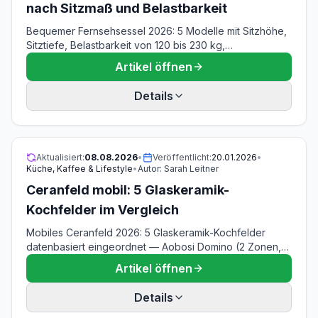
nach Sitzmaß und Belastbarkeit
Bequemer Fernsehsessel 2026: 5 Modelle mit Sitzhöhe,
Sitztiefe, Belastbarkeit von 120 bis 230 kg,
Relaxmechanik und Wandabstand — Stand 08.08.2026.
Artikel öffnen
Details
Aktualisiert:
08.08.2026
•
Veröffentlicht:
20.01.2026
•
Küche, Kaffee & Lifestyle
•
Autor:
Sarah Leitner
Ceranfeld mobil: 5 Glaskeramik-
Kochfelder im Vergleich
Mobiles Ceranfeld 2026: 5 Glaskeramik-Kochfelder
datenbasiert eingeordnet — Aobosi Domino (2 Zonen,
3.000 W), K&H NCS-2202, ROMMELSBACHER CT
Artikel öffnen
2200/E, TZS First Austria 1500 W und Worshow. Stand
08.08.2026, ohne Hands-on-Test.
Details