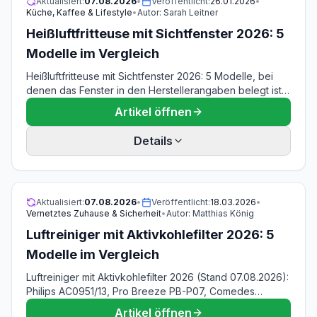
Aktualisiert:
07.08.2026
•
Veröffentlicht:
26.01.2026
•
Küche, Kaffee & Lifestyle
•
Autor:
Sarah Leitner
Heißluftfritteuse mit Sichtfenster 2026: 5
Modelle im Vergleich
Heißluftfritteuse mit Sichtfenster 2026: 5 Modelle, bei
denen das Fenster in den Herstellerangaben belegt ist
— Philips 2000 Serie, Cosori Clear Blaze,
Artikel öffnen
ROMMELSBACHER FRH 1700, Grundig FRY 7320 und
Tefal Easy Fry XL Surface. Stand 07.08.2026.
Details
Aktualisiert:
07.08.2026
•
Veröffentlicht:
18.03.2026
•
Vernetztes Zuhause & Sicherheit
•
Autor:
Matthias König
Luftreiniger mit Aktivkohlefilter 2026: 5
Modelle im Vergleich
Luftreiniger mit Aktivkohlefilter 2026 (Stand 07.08.2026):
Philips AC0951/13, Pro Breeze PB-P07, Comedes
Lavaero 280, BLUEAIR 511i Max und HYCHIKA R0007EU.
Artikel öffnen