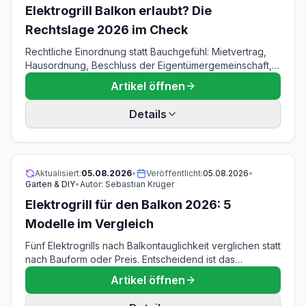
Elektrogrill Balkon erlaubt? Die
Rechtslage 2026 im Check
Rechtliche Einordnung statt Bauchgefühl: Mietvertrag,
Hausordnung, Beschluss der Eigentümergemeinschaft,
Landesimmissionsschutzgesetz und
Artikel öffnen
Ordnungswidrigkeitenrecht laufen nebeneinander her,
und jede dieser Ebenen kann für sich ein Verbot tragen.
Details
Der Ratgeber prüft jede Vorschrift im Wortlaut, liest die
viel zitierten Urteile im Volltext nach und zeigt, warum
ein Grillverbot in der Hausordnung auch den Elektrogrill
erfassen kann.
Aktualisiert:
05.08.2026
•
Veröffentlicht:
05.08.2026
•
Garten & DIY
•
Autor:
Sebastian Krüger
Elektrogrill für den Balkon 2026: 5
Modelle im Vergleich
Fünf Elektrogrills nach Balkontauglichkeit verglichen statt
nach Bauform oder Preis. Entscheidend ist das
Aufstellmaß: Zwischen dem kleinsten und dem größten
Artikel öffnen
Gerät liegt mehr als der Faktor zwei, während sich die
Grillfläche nur um 14 Prozent unterscheidet. Dazu