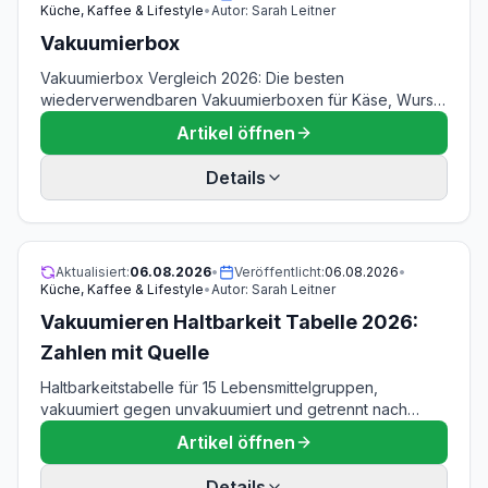
Küche, Kaffee & Lifestyle
•
Autor:
Sarah Leitner
Vakuumierbox
Vakuumierbox Vergleich 2026: Die besten
wiederverwendbaren Vakuumierboxen für Käse, Wurst,
Meal Prep und Reste. Kompatibilität, Reinigung &
Artikel öffnen
Kaufberatung.
Details
Aktualisiert:
06.08.2026
•
Veröffentlicht:
06.08.2026
•
Küche, Kaffee & Lifestyle
•
Autor:
Sarah Leitner
Vakuumieren Haltbarkeit Tabelle 2026:
Zahlen mit Quelle
Haltbarkeitstabelle für 15 Lebensmittelgruppen,
vakuumiert gegen unvakuumiert und getrennt nach
Kühlschrank, Gefrierfach und Raumtemperatur. Jede
Artikel öffnen
Zahl ist einer Quelle zugeordnet: Bundesinstitut für
Risikobewertung, Bundeszentrum für Ernährung und
Details