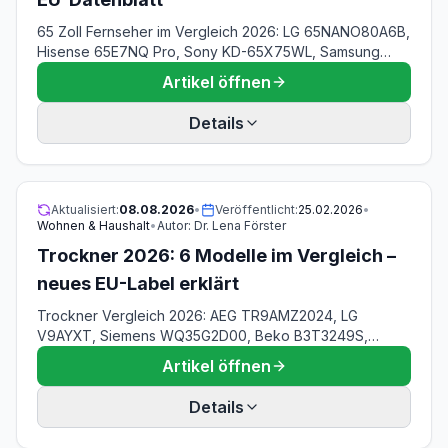
65 Zoll Fernseher im Vergleich 2026: LG 65NANO80A6B,
Hisense 65E7NQ Pro, Sony KD-65X75WL, Samsung
QN70F, LG OLED65C5ELB und Panasonic TV-65Z80AEZ
Artikel öffnen
— nach Preis sortiert, mit nativer Bildwiederholfrequenz
aus dem EU-Produktdatenblatt, offengelegter
Details
Stromkostenrechnung und vorgerechnetem Sitzabstand.
Stand 08.08.2026.
Aktualisiert:
08.08.2026
•
Veröffentlicht:
25.02.2026
•
Wohnen & Haushalt
•
Autor:
Dr. Lena Förster
Trockner 2026: 6 Modelle im Vergleich –
neues EU-Label erklärt
Trockner Vergleich 2026: AEG TR9AMZ2024, LG
V9AYXT, Siemens WQ35G2D00, Beko B3T3249S,
Midea MD11EH70BD & Bomann WPT 7154. Neues EU-
Artikel öffnen
Energielabel seit Juli 2025, Kosten je Trockengang und
Amortisation nachgerechnet. Stand 08.08.2026.
Details