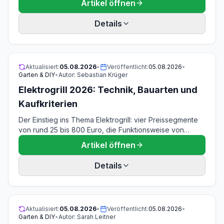
Artikel öffnen
Steckdose, Kammervolumen 7 bis 8 Liter und maximal
99 Prozent Vakuum in der Kammer gegenüber 90
Details
Prozent außerhalb. Dazu die Belastbarkeit der Auszüge,
der Trocknungslauf der ölgeschmierten Pumpe, die
Kombination mit Dampfgarer und Wärmeschublade, die
Nachrüstbarkeit und der Vergleich mit einem
Aktualisiert:
05.08.2026
•
Veröffentlicht:
05.08.2026
•
freistehenden Kammergerät.
Garten & DIY
•
Autor:
Sebastian Krüger
Elektrogrill 2026: Technik, Bauarten und
Kaufkriterien
Der Einstieg ins Thema Elektrogrill: vier Preissegmente
von rund 25 bis 800 Euro, die Funktionsweise von
Heizelement, Leistungsaufnahme und
Artikel öffnen
Temperaturregelung, die Abgrenzung von Tischgrill,
Standgrill und Kontaktgrill, ein Glossar der
Details
Datenblattbegriffe und eine Systematik der
Kaufkriterien. Ohne Modellempfehlung, dafür mit
Wegweiser zu den sechs Detailartikeln des
Themenbereichs.
Aktualisiert:
05.08.2026
•
Veröffentlicht:
05.08.2026
•
Garten & DIY
•
Autor:
Sarah Leitner