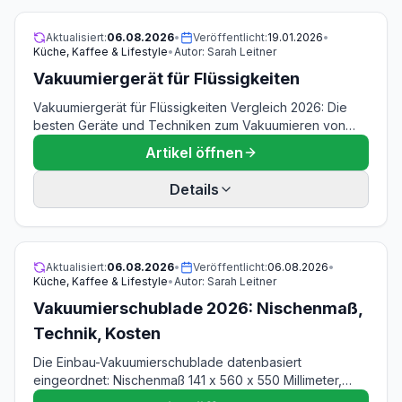
Aktualisiert:
06.08.2026
•
Veröffentlicht:
19.01.2026
•
Küche, Kaffee & Lifestyle
•
Autor:
Sarah Leitner
Vakuumiergerät für Flüssigkeiten
Vakuumiergerät für Flüssigkeiten Vergleich 2026: Die
besten Geräte und Techniken zum Vakuumieren von
Suppen, Saucen und Marinaden. Kammervakuumierer
Artikel öffnen
vs. Balkenvakuumierer im Test.
Details
Aktualisiert:
06.08.2026
•
Veröffentlicht:
06.08.2026
•
Küche, Kaffee & Lifestyle
•
Autor:
Sarah Leitner
Vakuumierschublade 2026: Nischenmaß,
Technik, Kosten
Die Einbau-Vakuumierschublade datenbasiert
eingeordnet: Nischenmaß 141 x 560 x 550 Millimeter,
Anschlusswert 0,32 Kilowatt an einer normalen