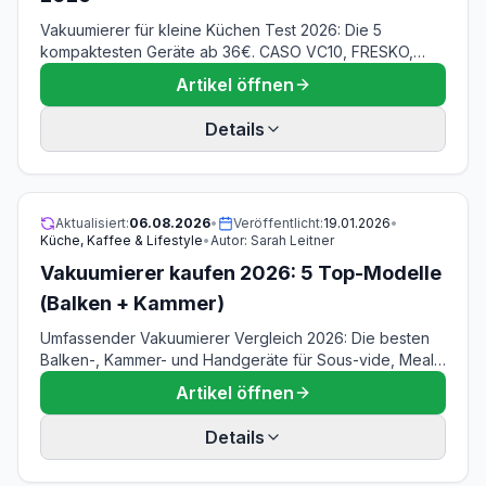
Vakuumierer für kleine Küchen Test 2026: Die 5
kompaktesten Geräte ab 36€. CASO VC10, FRESKO,
Bonsenkitchen – 27-38cm lang, 0,85-1,8kg leicht.
Artikel öffnen
Details
Aktualisiert:
06.08.2026
•
Veröffentlicht:
19.01.2026
•
Küche, Kaffee & Lifestyle
•
Autor:
Sarah Leitner
Vakuumierer kaufen 2026: 5 Top-Modelle
(Balken + Kammer)
Umfassender Vakuumierer Vergleich 2026: Die besten
Balken-, Kammer- und Handgeräte für Sous-vide, Meal
Prep und Gefrieren. Mit Kaufberatung zu Saugkraft,
Artikel öffnen
Schweißnaht und Zubehör.
Details