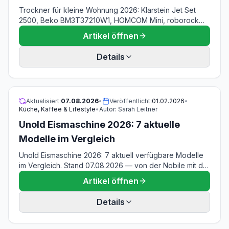
Trockner für kleine Wohnung 2026: Klarstein Jet Set
2500, Beko BM3T37210W1, HOMCOM Mini, roborock
Zeo Mini & GOPLUS Mini. Echte Maße, echte
Artikel öffnen
Füllmengen, Stromkosten je Trockengang. Stand
07.08.2026.
Details
Aktualisiert:
07.08.2026
•
Veröffentlicht:
01.02.2026
•
Küche, Kaffee & Lifestyle
•
Autor:
Sarah Leitner
Unold Eismaschine 2026: 7 aktuelle
Modelle im Vergleich
Unold Eismaschine 2026: 7 aktuell verfügbare Modelle
im Vergleich. Stand 07.08.2026 — von der Nobile mit der
besten Bewertung über den Gusto-Bestseller bis zur
Artikel öffnen
STELLA für Slush. Welche passt zu dir?
Details