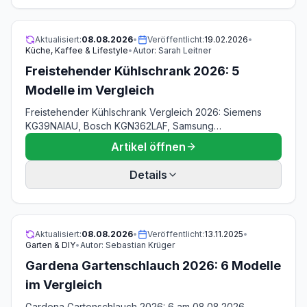
Aktualisiert:
08.08.2026
•
Veröffentlicht:
19.02.2026
•
Küche, Kaffee & Lifestyle
•
Autor:
Sarah Leitner
Freistehender Kühlschrank 2026: 5
Modelle im Vergleich
Freistehender Kühlschrank Vergleich 2026: Siemens
KG39NAIAU, Bosch KGN362LAF, Samsung
RL38C600CSA, Haier HTW5618DNMG & Gorenje
Artikel öffnen
RK4182PS4 — 269 bis 390 L, 111 bis 217 kWh/Jahr, ab
299 €. Stand 08.08.2026.
Details
Aktualisiert:
08.08.2026
•
Veröffentlicht:
13.11.2025
•
Garten & DIY
•
Autor:
Sebastian Krüger
Gardena Gartenschlauch 2026: 6 Modelle
im Vergleich
Gardena Gartenschlauch 2026: 6 am 08.08.2026