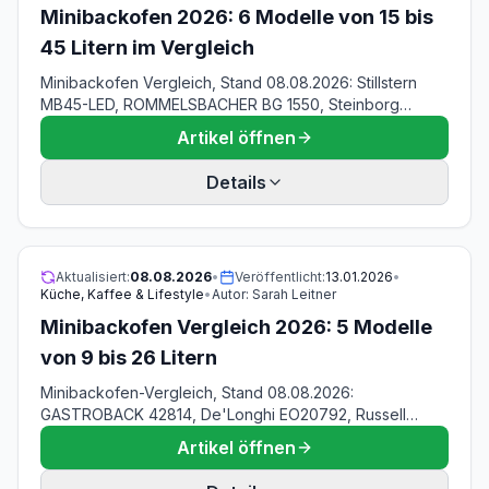
Minibackofen 2026: 6 Modelle von 15 bis
45 Litern im Vergleich
Minibackofen Vergleich, Stand 08.08.2026: Stillstern
MB45-LED, ROMMELSBACHER BG 1550, Steinborg
3012A, OptimumX 20 L, CASO TO 20 und Steinborg 3017
Artikel öffnen
— mit Watt je Liter, maximalem Pizzadurchmesser,
Stellfläche und Stromkosten-Rechnung mit
Details
offengelegtem Rechenweg.
Aktualisiert:
08.08.2026
•
Veröffentlicht:
13.01.2026
•
Küche, Kaffee & Lifestyle
•
Autor:
Sarah Leitner
Minibackofen Vergleich 2026: 5 Modelle
von 9 bis 26 Litern
Minibackofen-Vergleich, Stand 08.08.2026:
GASTROBACK 42814, De'Longhi EO20792, Russell
Hobbs 26680-56, TZS First Austria 10 L und HOMCOM 9
Artikel öffnen
L — mit Temperaturobergrenze je Gerät, einer
Rechnung zur Belastbarkeit der Sternebewertungen