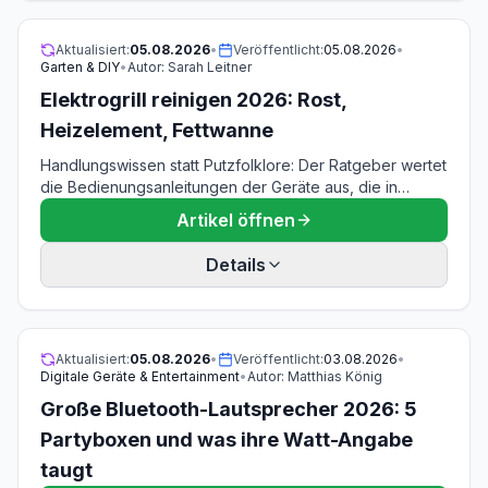
Flüssiggasflaschen nach Muster-Feuerungsverordnung,
DGUV Regel 110-010 und Technischer Regel Flüssiggas.
Aktualisiert:
05.08.2026
•
Veröffentlicht:
05.08.2026
•
Garten & DIY
•
Autor:
Sarah Leitner
Elektrogrill reinigen 2026: Rost,
Heizelement, Fettwanne
Handlungswissen statt Putzfolklore: Der Ratgeber wertet
die Bedienungsanleitungen der Geräte aus, die in
diesem Cluster vorkommen — Weber Q 1400, SEVERIN
Artikel öffnen
PG 8541 und PG 8565, WMF Lono Master-Grill, Tefal
Easygrill und Malaga, Steba VG 200. Daraus entstehen
Details
konkrete Zeiten, Mengen und Verbote: welche
Rostwerkstoffe welches Werkzeug vertragen, warum
die Restwärme der größte Hebel ist, was nie ins Wasser
darf und warum die Spülmaschinenfrage je nach Gerät
Aktualisiert:
05.08.2026
•
Veröffentlicht:
03.08.2026
•
anders beantwortet wird.
Digitale Geräte & Entertainment
•
Autor:
Matthias König
Große Bluetooth-Lautsprecher 2026: 5
Partyboxen und was ihre Watt-Angabe
taugt