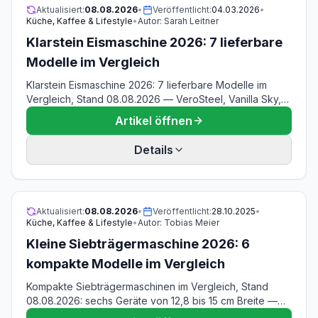
Aktualisiert:
08.08.2026
•
Veröffentlicht:
04.03.2026
•
Küche, Kaffee & Lifestyle
•
Autor:
Sarah Leitner
Klarstein Eismaschine 2026: 7 lieferbare
Modelle im Vergleich
Klarstein Eismaschine 2026: 7 lieferbare Modelle im
Vergleich, Stand 08.08.2026 — VeroSteel, Vanilla Sky,
Vanilla Sky Family, Velaire, Dolce Bacio Smart und beide
Artikel öffnen
Sweet Sundae. Mit Namens-Register und allen
Widersprüchen im Datenblatt.
Details
Aktualisiert:
08.08.2026
•
Veröffentlicht:
28.10.2025
•
Küche, Kaffee & Lifestyle
•
Autor:
Tobias Meier
Kleine Siebträgermaschine 2026: 6
kompakte Modelle im Vergleich
Kompakte Siebträgermaschinen im Vergleich, Stand
08.08.2026: sechs Geräte von 12,8 bis 15 cm Breite —
De'Longhi Dedica Style EC685 und Dedica Duo