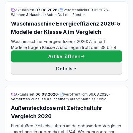
Aktualisiert:
07.08.2026
•
Veröffentlicht:
09.02.2026
•
Wohnen & Haushalt
•
Autor:
Dr. Lena Förster
Waschmaschine Energieeffizienz 2026: 5
Modelle der Klasse A im Vergleich
Waschmaschine Energieeffizienz 2026: Alle fünf
Modelle tragen Klasse A und liegen trotzdem 38 bis 47
kWh je 100 Zyklen auseinander. Bauknecht B6R 88
Artikel öffnen
SILENCE, Siemens WG44B2040 iQ700, Bomann WA
7175.1, Bauknecht W Active 711 A und AEG L6AMZ48FL
Details
mit den Werten aus den EU-Produktdatenblättern. Stand
07.08.2026.
Aktualisiert:
06.08.2026
•
Veröffentlicht:
06.08.2026
•
Vernetztes Zuhause & Sicherheit
•
Autor:
Matthias König
Außensteckdose mit Zeitschaltuhr
Vergleich 2026
Fünf Außen-Zeitschaltuhren im datenbasierten Vergleich
- mechanisch gegen digital, IP44, Wochenprogramm,