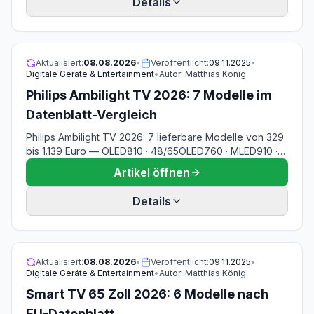
Details
und dem Anschlusswert am 16-Ampere-Stromkreis.
Aktualisiert:
08.08.2026
•
Veröffentlicht:
09.11.2025
•
Digitale Geräte & Entertainment
•
Autor:
Matthias König
Philips Ambilight TV 2026: 7 Modelle im
Datenblatt-Vergleich
Philips Ambilight TV 2026: 7 lieferbare Modelle von 329
bis 1.139 Euro — OLED810 · 48/65OLED760 · MLED910 ·
55/65PUS8600 und PUS8500. Ambilight-Version, Panel,
Artikel öffnen
Hz, Titan OS gegen Google TV und EU-Energielabel je
Gerät aus dem Philips-Datenblatt. Stand 08.08.2026.
Details
Aktualisiert:
08.08.2026
•
Veröffentlicht:
09.11.2025
•
Digitale Geräte & Entertainment
•
Autor:
Matthias König
Smart TV 65 Zoll 2026: 6 Modelle nach
EU-Datenblatt