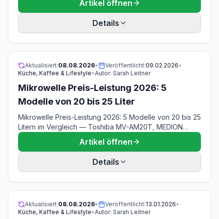
Artikel öffnen
EC890.M, Neretva, AMZCHEF, Grundig KSM 4330 und
Aigostar.
Details
Aktualisiert:
08.08.2026
•
Veröffentlicht:
09.02.2026
•
Küche, Kaffee & Lifestyle
•
Autor:
Sarah Leitner
Mikrowelle Preis-Leistung 2026: 5
Modelle von 20 bis 25 Liter
Mikrowelle Preis-Leistung 2026: 5 Modelle von 20 bis 25
Litern im Vergleich — Toshiba MV-AM20T, MEDION
MD12011, LG MH6535GDS mit 900-W-Quarzgrill,
Artikel öffnen
Samsung MS2AK3515AS und Toshiba MW2-MM20PF.
Rangfolge nach Aufpreis gegen Mehrwert statt nach
Details
Sternen, mit offengelegter Stromkostenrechnung,
Drehteller-Maßen und Ersatzteilverfügbarkeit. Stand
08.08.2026.
Aktualisiert:
08.08.2026
•
Veröffentlicht:
13.01.2026
•
Küche, Kaffee & Lifestyle
•
Autor:
Sarah Leitner