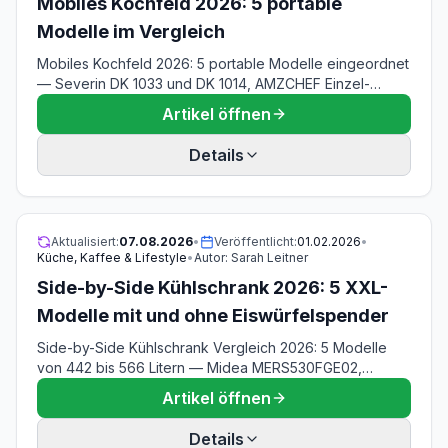
Mobiles Kochfeld 2026: 5 portable
Modelle im Vergleich
Mobiles Kochfeld 2026: 5 portable Modelle eingeordnet
— Severin DK 1033 und DK 1014, AMZCHEF Einzel-
Induktion, Aobosi Domino und TZS First Austria. Mit
Artikel öffnen
Anschlusswerten, Kochzonen-Durchmessern und
Topfeignung. Stand 07.08.2026, datenbasiert ohne
Details
Hands-on-Test.
Aktualisiert:
07.08.2026
•
Veröffentlicht:
01.02.2026
•
Küche, Kaffee & Lifestyle
•
Autor:
Sarah Leitner
Side-by-Side Kühlschrank 2026: 5 XXL-
Modelle mit und ohne Eiswürfelspender
Side-by-Side Kühlschrank Vergleich 2026: 5 Modelle
von 442 bis 566 Litern — Midea MERS530FGE02,
Gorenje NRR9185ESXL, Bomann SBS 7344, Samsung
Artikel öffnen
RF50C530ES9 und Exquisit SBS546-040E. Mit
Stromkosten-Rechnung, Lautstärke in dB und der Frage
Details
Festwasseranschluss oder Wassertank. Stand