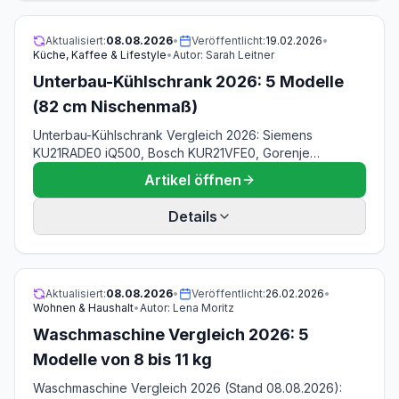
Aktualisiert:
08.08.2026
•
Veröffentlicht:
19.02.2026
•
Küche, Kaffee & Lifestyle
•
Autor:
Sarah Leitner
Unterbau-Kühlschrank 2026: 5 Modelle
(82 cm Nischenmaß)
Unterbau-Kühlschrank Vergleich 2026: Siemens
KU21RADE0 iQ500, Bosch KUR21VFE0, Gorenje
RIU609EA1, Amica UKSX 361 901 & Amica UVKSD 351
Artikel öffnen
951. Nischenmaß, Belüftung, Türtechnik und Stromkosten
aus den EU-Datenblättern — Stand 08.08.2026, ab 229
Details
€.
Aktualisiert:
08.08.2026
•
Veröffentlicht:
26.02.2026
•
Wohnen & Haushalt
•
Autor:
Lena Moritz
Waschmaschine Vergleich 2026: 5
Modelle von 8 bis 11 kg
Waschmaschine Vergleich 2026 (Stand 08.08.2026):