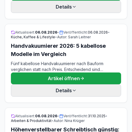
Details
Aktualisiert:
06.08.2026
•
Veröffentlicht:
06.08.2026
•
Küche, Kaffee & Lifestyle
•
Autor:
Sarah Leitner
Handvakuumierer 2026: 5 kabellose
Modelle im Vergleich
Fünf kabellose Handvakuumierer nach Bauform
verglichen statt nach Preis. Entscheidend sind
Akkulaufzeit, Ladeart, Pumpleistung und die Frage,
Artikel öffnen
welche Beutel überhaupt passen: 3 bis 12 Liter pro
Minute, 85 bis 150 Minuten Laufzeit, 220 bis 590 Gramm.
Details
Dazu die Grenzen der Bauform bei Flüssigkeiten und
großen Portionen und das einzige Gerät im Feld mit
einzeln nachkaufbarer Akkuzelle.
Aktualisiert:
06.08.2026
•
Veröffentlicht:
31.10.2025
•
Arbeiten & Produktivität
•
Autor:
Nina Krüger
Höhenverstellbarer Schreibtisch günstig: