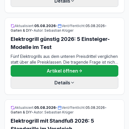
Details
Kabellängen, Leistungsaufnahme am 16-Ampere-
Stromkreis und das einzige Gerät im Feld mit
wassergefülltem Auffangbehälter gegen Rauch.
Aktualisiert:
05.08.2026
•
Veröffentlicht:
05.08.2026
•
Garten & DIY
•
Autor:
Sebastian Krüger
Elektrogrill günstig 2026: 5 Einsteiger-
Modelle im Test
Fünf Elektrogrills aus dem unteren Preisdrittel verglichen
statt über alle Preisklassen. Die tragende Frage ist nicht,
welches Gerät das beste ist, sondern worauf man im
Artikel öffnen
Einsteigersegment konkret verzichtet: Thermostat statt
bloßer Leistungsstufe, Materialstärke zwischen 1,92 und
Details
3,45 Kilogramm, Edelstahlrost gegen Antihaftplatte,
Windschutz, Kabellänge und die Ersatzteilzusage, die
bei vier von fünf Geräten schlicht fehlt.
Aktualisiert:
05.08.2026
•
Veröffentlicht:
05.08.2026
•
Garten & DIY
•
Autor:
Sebastian Krüger
Elektrogrill mit Standfuß 2026: 5
Standgrills im Vergleich