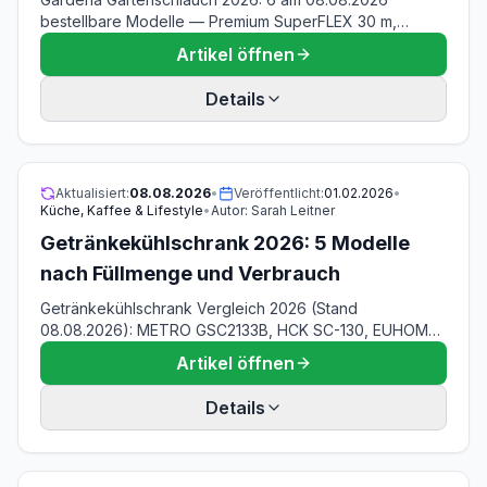
bestellbare Modelle — Premium SuperFLEX 30 m,
Comfort FLEX 10 m, Comfort HighFLEX 18 m, Liano Life
Artikel öffnen
20 m Set, Classic 3/4 Zoll 50 m und EcoLine 20 m.
Details
Aktualisiert:
08.08.2026
•
Veröffentlicht:
01.02.2026
•
Küche, Kaffee & Lifestyle
•
Autor:
Sarah Leitner
Getränkekühlschrank 2026: 5 Modelle
nach Füllmenge und Verbrauch
Getränkekühlschrank Vergleich 2026 (Stand
08.08.2026): METRO GSC2133B, HCK SC-130, EUHOMY
90 L, Klarstein Beersafe 147 L und °CUBES Coca-Cola
Artikel öffnen
115 L — mit nachgerechneter Flaschenzahl und EU-
Registerwerten.
Details