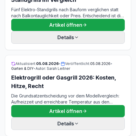
Fünf Elektro-Standgrills nach Bauform verglichen statt
nach Balkontauglichkeit oder Preis. Entscheidend ist die
Arbeitshöhe: Nur ein Hersteller im Feld beziffert sie
Artikel öffnen
überhaupt, alle anderen nennen bloß eine Gesamthöhe,
die bei Geräten mit Deckel 15 bis 20 Zentimeter darüber
Details
liegt. Dazu die Stabilitätsbilanz aus 240 Nutzerstimmen,
drei Gestellbauarten im Direktvergleich und die Frage,
was 2-in-1 beim Auf- und Abbau wirklich bedeutet.
Aktualisiert:
05.08.2026
•
Veröffentlicht:
05.08.2026
•
Garten & DIY
•
Autor:
Sarah Leitner
Elektrogrill oder Gasgrill 2026: Kosten,
Hitze, Recht
Die Grundsatzentscheidung vor dem Modellvergleich:
Aufheizzeit und erreichbare Temperatur aus den
Bedienungsanleitungen, warum 2.200 Watt und 9,4
Artikel öffnen
Kilowatt nicht dasselbe messen, ein nachrechenbarer
Kostenvergleich je Grillabend und der Punkt, an dem
Details
sich beide Bauarten auf dem Balkon wirklich
unterscheiden — die Vorschriften zur Lagerung von