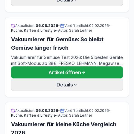
Verbraucherzentrale für die Werte ohne Vakuum, die
Haltbarkeitstabellen von Lava und Vakuumierprofi Seidel
für die Vakuumwerte. Dazu die Abweichungen zwischen
Hersteller- und Behördenangaben, was nicht in den
Aktualisiert:
06.08.2026
•
Veröffentlicht:
02.02.2026
•
Beutel gehört, anaerobe Keime, Gefrierbrand, Auftauen
Küche, Kaffee & Lifestyle
•
Autor:
Sarah Leitner
und Kennzeichnung.
Vakuumierer für Gemüse: So bleibt
Gemüse länger frisch
Vakuumierer für Gemüse Test 2026: Die 5 besten Geräte
mit Soft-Modus ab 38€. FRESKO, LEHMANN, Megawise –
perfekt für zartes Gemüse ohne Matsch-Risiko.
Artikel öffnen
Details
Aktualisiert:
06.08.2026
•
Veröffentlicht:
02.02.2026
•
Küche, Kaffee & Lifestyle
•
Autor:
Sarah Leitner
Vakuumierer für kleine Küche Vergleich
2026