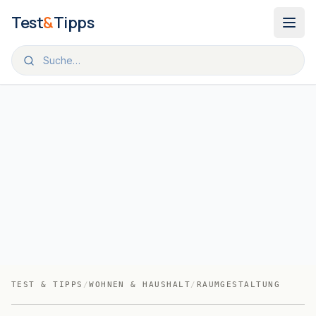
Zum Inhalt springen
Test
&
Tipps
TEST & TIPPS
/
WOHNEN & HAUSHALT
/
RAUMGESTALTUNG