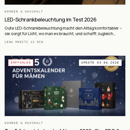
WOHNEN & HAUSHALT
LED-Schrankbeleuchtung im Test 2026
Gute LED-Schrankbeleuchtung macht den Alltag komfortabler –
sie sorgt für Licht, wo man es braucht, und schafft zugleich
Atmosphäre. Moderne LED-Leuchten bieten flexible Montage,
LENA MORITZ
·
13
MIN
energiesparende Technik und smarte Funktionen.
EMPFOHLEN
UPDATE
03.06.2026
WOHNEN & HAUSHALT