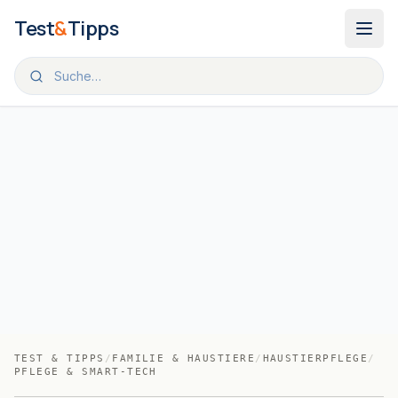
Zum Inhalt springen
Test
&
Tipps
TEST & TIPPS
/
FAMILIE & HAUSTIERE
/
HAUSTIERPFLEGE
/
PFLEGE & SMART-TECH