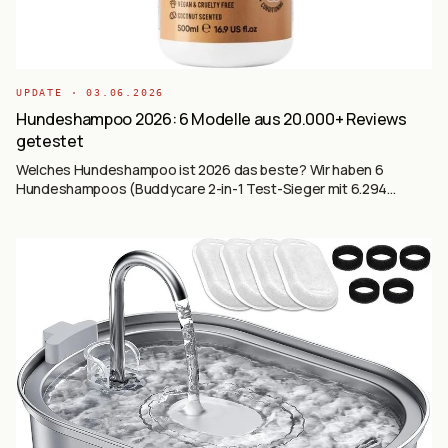
UPDATE ·
03.06.2026
Hundeshampoo 2026: 6 Modelle aus 20.000+ Reviews
getestet
Welches Hundeshampoo ist 2026 das beste? Wir haben 6
Hundeshampoos (Buddycare 2-in-1 Test-Sieger mit 6.294
Reviews, Glückstier vegan Bester-Preis, AniForte Neemöl Anti-
Parasit, TropiClean Salon-Premium, Nobleza Sensitive, TRIXIE
Langhaar 1L) auf Basis von 20.076+ Käufer-Reviews ausgewertet
— von Allrounder bis Spezial.