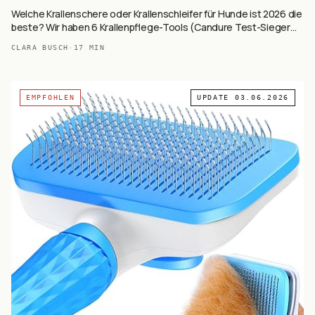
Welche Krallenschere oder Krallenschleifer für Hunde ist 2026 die
beste? Wir haben 6 Krallenpflege-Tools (Candure Test-Sieger
mit 48.980 Reviews, Casfuy Schleifer, COARO Premium, IREDOON
CLARA BUSCH
·
17
MIN
LED, PETPROVED, ETENTOUS 2-in-1) auf Basis von 69.413+
Käufer-Reviews ausgewertet — manuell vs. elektrisch, mit
Sicherheitsschutz und LED.
EMPFOHLEN
UPDATE
03.06.2026