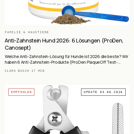
FAMILIE & HAUSTIERE
Anti-Zahnstein Hund 2026: 6 Lösungen (ProDen,
Canosept)
Welche Anti-Zahnstein-Lösung für Hunde ist 2026 die beste? Wir
haben 6 Anti-Zahnstein-Produkte (ProDen PlaqueOff Test-
Sieger mit 31.363 Reviews, Canosept Spray, Pets Purest
CLARA BUSCH
·
17
MIN
natürliches Pulver, TIERLIEBHABER Premium-Spray, Stim-U-Dent
Ultraschall, mammaly Fresh Smile Leckerli) auf Basis von 41.306+
Käufer-Reviews ausgewertet — Pulver vs. Spray vs. Ultraschall vs.
Leckerli, mit Wirkmechanismen und Tierarzt-Empfehlungen.
EMPFOHLEN
UPDATE
03.06.2026