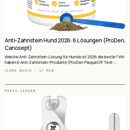
Anti-Zahnstein Hund 2026: 6 Lösungen (ProDen,
Canosept)
Welche Anti-Zahnstein-Lösung für Hunde ist 2026 die beste? Wir
haben 6 Anti-Zahnstein-Produkte (ProDen PlaqueOff Test-
Sieger mit 31.363 Reviews, Canosept Spray, Pets Purest
CLARA BUSCH
·
17
MIN
natürliches Pulver, TIERLIEBHABER Premium-Spray, Stim-U-Dent
Ultraschall, mammaly Fresh Smile Leckerli) auf Basis von 41.306+
Käufer-Reviews ausgewertet — Pulver vs. Spray vs. Ultraschall vs.
Leckerli, mit Wirkmechanismen und Tierarzt-Empfehlungen.
PREIS-SIEGER