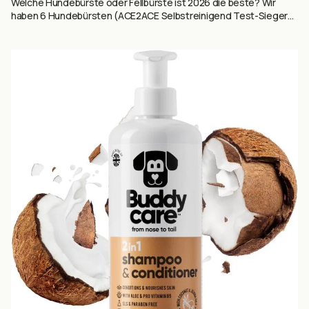
Welche Hundebürste oder Fellbürste ist 2026 die beste? Wir
haben 6 Hundebürsten (ACE2ACE Selbstreinigend Test-Sieger
mit 36.121 Reviews, Softbürste Vergleichssieger 4,5★,
Unterfellbürste M-L für Doppelhaar, Dampfbürste mit Spray, Profi
Entfilzungsmesser, Softbürste Holzgriff) auf Basis von 43.182+
Käufer-Reviews ausgewertet — Selbstreinigend vs. Soft vs.
Unterfell vs. Dampf vs. Entfilzer.