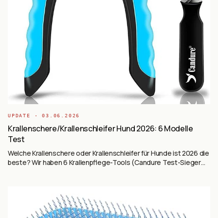
UPDATE ·
03.06.2026
Krallenschere/Krallenschleifer Hund 2026: 6 Modelle
Test
Welche Krallenschere oder Krallenschleifer für Hunde ist 2026 die
beste? Wir haben 6 Krallenpflege-Tools (Candure Test-Sieger
mit 48.980 Reviews, Casfuy Schleifer, COARO Premium, IREDOON
LED, PETPROVED, ETENTOUS 2-in-1) auf Basis von 69.413+
Käufer-Reviews ausgewertet — manuell vs. elektrisch, mit
Sicherheitsschutz und LED.