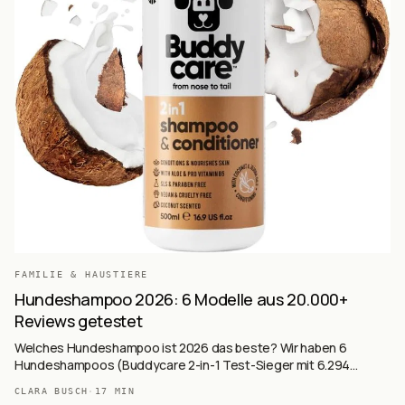
FAMILIE & HAUSTIERE
Hundeshampoo 2026: 6 Modelle aus 20.000+
Reviews getestet
Welches Hundeshampoo ist 2026 das beste? Wir haben 6
Hundeshampoos (Buddycare 2-in-1 Test-Sieger mit 6.294
Reviews, Glückstier vegan Bester-Preis, AniForte Neemöl Anti-
CLARA BUSCH
·
17
MIN
Parasit, TropiClean Salon-Premium, Nobleza Sensitive, TRIXIE