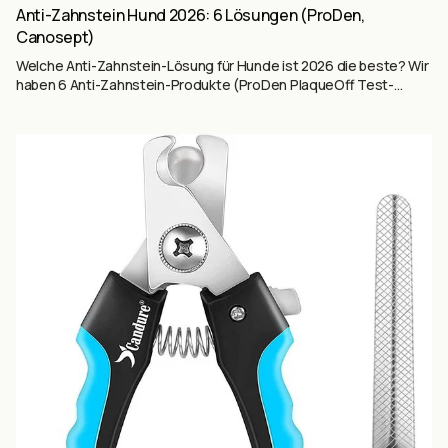
Anti-Zahnstein Hund 2026: 6 Lösungen (ProDen,
Canosept)
Welche Anti-Zahnstein-Lösung für Hunde ist 2026 die beste? Wir
haben 6 Anti-Zahnstein-Produkte (ProDen PlaqueOff Test-
Sieger mit 31.363 Reviews, Canosept Spray, Pets Purest
natürliches Pulver, TIERLIEBHABER Premium-Spray, Stim-U-Dent
Ultraschall, mammaly Fresh Smile Leckerli) auf Basis von 41.306+
Käufer-Reviews ausgewertet — Pulver vs. Spray vs. Ultraschall vs.
Leckerli, mit Wirkmechanismen und Tierarzt-Empfehlungen.