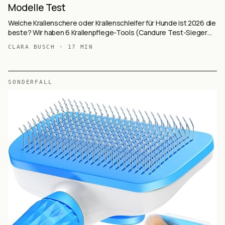
Modelle Test
Welche Krallenschere oder Krallenschleifer für Hunde ist 2026 die
beste? Wir haben 6 Krallenpflege-Tools (Candure Test-Sieger
mit 48.980 Reviews, Casfuy Schleifer, COARO Premium, IREDOON
CLARA BUSCH
·
17
MIN
LED, PETPROVED, ETENTOUS 2-in-1) auf Basis von 69.413+
Käufer-Reviews ausgewertet — manuell vs. elektrisch, mit
Sicherheitsschutz und LED.
SONDERFALL