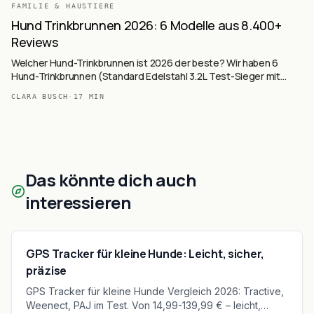
FAMILIE & HAUSTIERE
Hund Trinkbrunnen 2026: 6 Modelle aus 8.400+
Reviews
Welcher Hund-Trinkbrunnen ist 2026 der beste? Wir haben 6
Hund-Trinkbrunnen (Standard Edelstahl 3.2L Test-Sieger mit
2.986 Reviews, DOOOB Edelstahl Budget, DOOOB 2.1L Klein,
CLARA BUSCH
·
17
MIN
PETLIBRO Kabellos mit 5000mAh-Akku, PETLIBRO Smart-App 5G
WiFi, 15L XXL für Großhunde) auf Basis von 8.400+ Käufer-Reviews
ausgewertet — Standard vs. Kabellos vs. Smart vs. XXL.
Das könnte dich auch
interessieren
GPS Tracker für kleine Hunde: Leicht, sicher,
präzise
GPS Tracker für kleine Hunde Vergleich 2026: Tractive,
Weenect, PAJ im Test. Von 14,99-139,99 € – leicht,