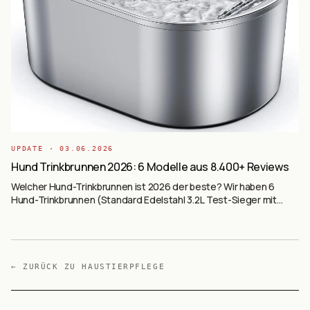
UPDATE ·
03.06.2026
Hund Trinkbrunnen 2026: 6 Modelle aus 8.400+ Reviews
Welcher Hund-Trinkbrunnen ist 2026 der beste? Wir haben 6
Hund-Trinkbrunnen (Standard Edelstahl 3.2L Test-Sieger mit
2.986 Reviews, DOOOB Edelstahl Budget, DOOOB 2.1L Klein,
PETLIBRO Kabellos mit 5000mAh-Akku, PETLIBRO Smart-App 5G
WiFi, 15L XXL für Großhunde) auf Basis von 8.400+ Käufer-Reviews
ausgewertet — Standard vs. Kabellos vs. Smart vs. XXL.
← ZURÜCK ZU
HAUSTIERPFLEGE