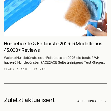
Hundebürste & Fellbürste 2026: 6 Modelle aus
43.000+ Reviews
Welche Hundebürste oder Fellbürste ist 2026 die beste? Wir
haben 6 Hundebürsten (ACE2ACE Selbstreinigend Test-Sieger
mit 36.121 Reviews, Softbürste Vergleichssieger 4,5★,
CLARA BUSCH
·
17
MIN
Unterfellbürste M-L für Doppelhaar, Dampfbürste mit Spray, Profi
Entfilzungsmesser, Softbürste Holzgriff) auf Basis von 43.182+
Käufer-Reviews ausgewertet — Selbstreinigend vs. Soft vs.
Unterfell vs. Dampf vs. Entfilzer.
Zuletzt aktualisiert
ALLE UPDATES →