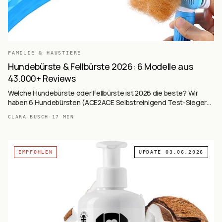
FAMILIE & HAUSTIERE
Hundebürste & Fellbürste 2026: 6 Modelle aus
43.000+ Reviews
Welche Hundebürste oder Fellbürste ist 2026 die beste? Wir
haben 6 Hundebürsten (ACE2ACE Selbstreinigend Test-Sieger
mit 36.121 Reviews, Softbürste Vergleichssieger 4,5★,
CLARA BUSCH
·
17
MIN
Unterfellbürste M-L für Doppelhaar, Dampfbürste mit Spray, Profi
Entfilzungsmesser, Softbürste Holzgriff) auf Basis von 43.182+
Käufer-Reviews ausgewertet — Selbstreinigend vs. Soft vs.
Unterfell vs. Dampf vs. Entfilzer.
EMPFOHLEN
UPDATE
03.06.2026