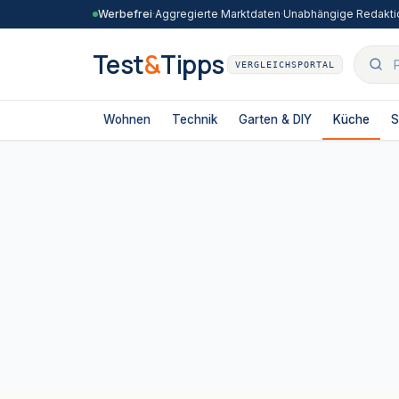
Zum Inhalt springen
Werbefrei
·
Aggregierte Marktdaten
·
Unabhängige Redakti
Test
&
Tipps
VERGLEICHSPORTAL
Wohnen
Technik
Garten & DIY
Küche
S