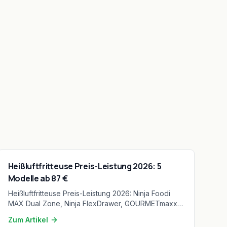
Heißluftfritteuse Preis-Leistung 2026: 5
Modelle ab 87 €
Heißluftfritteuse Preis-Leistung 2026: Ninja Foodi
MAX Dual Zone, Ninja FlexDrawer, GOURMETmaxx,
COSORI & Philips im Test. Von 87-189 € – so findest
Zum Artikel
du die beste Heißluftfritteuse.