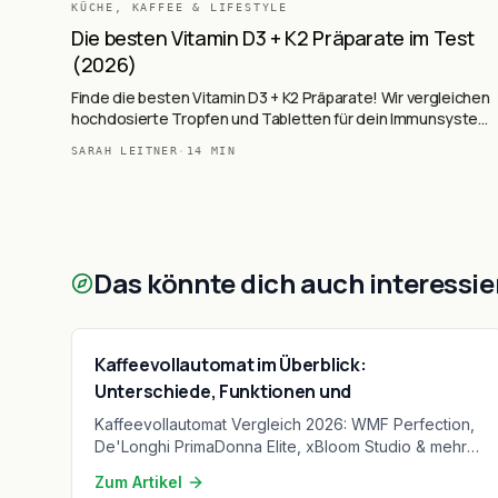
KÜCHE, KAFFEE & LIFESTYLE
Die besten Vitamin D3 + K2 Präparate im Test
(2026)
Finde die besten Vitamin D3 + K2 Präparate! Wir vergleichen
hochdosierte Tropfen und Tabletten für dein Immunsystem
und die Knochengesundheit.
SARAH LEITNER
·
14
MIN
Das könnte dich auch interessie
Kaffeevollautomat im Überblick:
Unterschiede, Funktionen und
Kaffeevollautomat Vergleich 2026: WMF Perfection,
De'Longhi PrimaDonna Elite, xBloom Studio & mehr.
Kaufberatung, Technikvergleich und Testsieger ab
Zum Artikel
269 €.