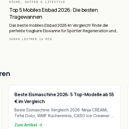
KÜCHE, KAFFEE & LIFESTYLE
Top 5 Mobiles Eisbad 2026: Die besten
Tragewannen
Das beste mobiles Eisbad 2026 im Vergleich! Finde die
perfekte tragbare Eiswanne für Sportler Regeneration und
Kältetherapie zu Hause.
SARAH LEITNER
·
13
MIN
ren
Beste Eismaschine 2026: 5 Top-Modelle ab 55
€ im Vergleich
Beste Eismaschine Vergleich 2026: Ninja CREAMi,
Tefal Dolci, WMF Küchenminis, CASO Ice Creamer &
SPRINGLANE Emma – welche Eismaschine wirklich
Zum Artikel
cremiges Eis macht. Ab 55,99 €.