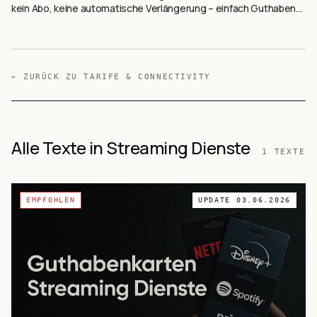
kein Abo, keine automatische Verlängerung – einfach Guthaben
aufladen und losstreamen. In unserem Vergleich stellen wir fünf
der beliebtesten Optionen vor.
← ZURÜCK ZU
TARIFE & CONNECTIVITY
Alle Texte in Streaming Dienste
1
TEXTE
EMPFOHLEN
UPDATE
03.06.2026