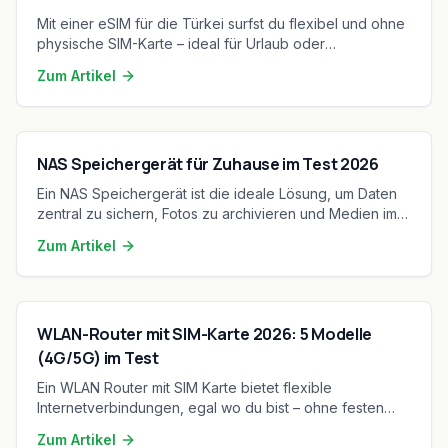
Mit einer eSIM für die Türkei surfst du flexibel und ohne
physische SIM-Karte – ideal für Urlaub oder
Geschäftsreise. Kein Warten, kein Wechseln: Aktivierung
Zum Artikel
erfolgt direkt über QR-Code in Sekunden.
NAS Speichergerät für Zuhause im Test 2026
Ein NAS Speichergerät ist die ideale Lösung, um Daten
zentral zu sichern, Fotos zu archivieren und Medien im
Heimnetzwerk zu streamen. Besonders 2026 stehen
Zum Artikel
private NAS-Systeme im Fokus, da sie hohe
Performance, Datensicherheit und Cloud-
Unabhängigkeit vereinen.
WLAN-Router mit SIM-Karte 2026: 5 Modelle
(4G/5G) im Test
Ein WLAN Router mit SIM Karte bietet flexible
Internetverbindungen, egal wo du bist – ohne festen
DSL-Anschluss. In unserem Vergleich 2026 stellen wir
Zum Artikel
fünf starke Modelle mit 4G- oder 5G-Unterstützung vor.