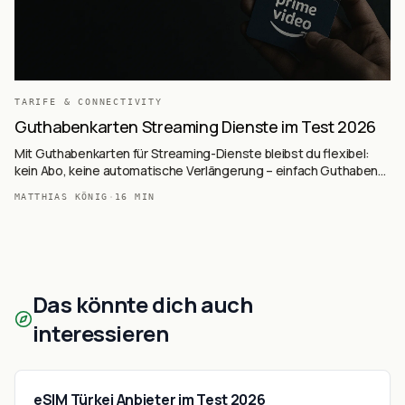
TARIFE & CONNECTIVITY
Guthabenkarten Streaming Dienste im Test 2026
Mit Guthabenkarten für Streaming-Dienste bleibst du flexibel:
kein Abo, keine automatische Verlängerung – einfach Guthaben
aufladen und losstreamen. In unserem Vergleich stellen wir fünf
MATTHIAS KÖNIG
·
16
MIN
der beliebtesten Optionen vor.
Das könnte dich auch
interessieren
eSIM Türkei Anbieter im Test 2026