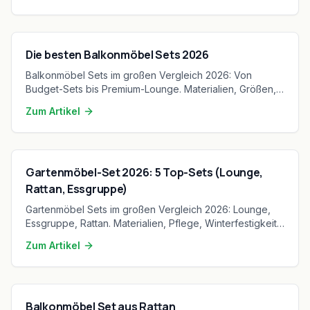
Standgrill und Kontaktgrill, ein Glossar der
Datenblattbegriffe und eine Systematik der
Kaufkriterien. Ohne Modellempfehlung, dafür mit
Die besten Balkonmöbel Sets 2026
Wegweiser zu den sechs Detailartikeln des
Themenbereichs.
Balkonmöbel Sets im großen Vergleich 2026: Von
Budget-Sets bis Premium-Lounge. Materialien, Größen,
Pflege und Expertentipps für den perfekten Balkon.
Zum Artikel
Gartenmöbel-Set 2026: 5 Top-Sets (Lounge,
Rattan, Essgruppe)
Gartenmöbel Sets im großen Vergleich 2026: Lounge,
Essgruppe, Rattan. Materialien, Pflege, Winterfestigkeit
und Expertentipps für jeden Garten.
Zum Artikel
Balkonmöbel Set aus Rattan