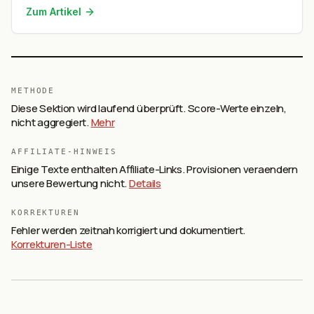
Tipps & Materialvergleich für kleines Budget.
Zum Artikel
METHODE
Diese Sektion wird laufend überprüft. Score-Werte einzeln,
nicht aggregiert.
Mehr
AFFILIATE-HINWEIS
Einige Texte enthalten Affiliate-Links. Provisionen veraendern
unsere Bewertung nicht.
Details
KORREKTUREN
Fehler werden zeitnah korrigiert und dokumentiert.
Korrekturen-Liste