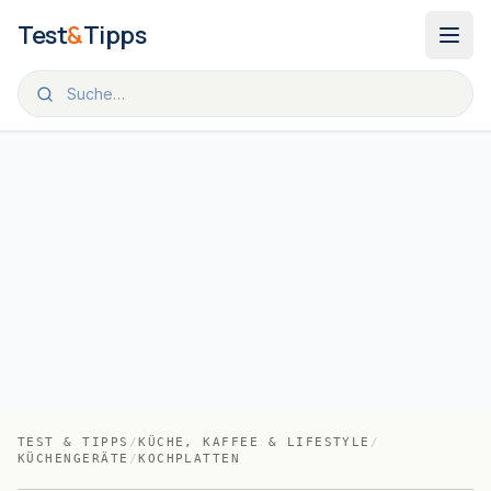
Zum Inhalt springen
Test
&
Tipps
TEST & TIPPS
/
KÜCHE, KAFFEE & LIFESTYLE
/
KÜCHENGERÄTE
/
KOCHPLATTEN