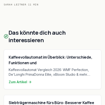
Zusatzkochfeld. Ab 38 €.
SARAH LEITNER
·
11
MIN
Das könnte dich auch
interessieren
Kaffeevollautomat im Überblick: Unterschiede,
Funktionen und
Kaffeevollautomat Vergleich 2026: WMF Perfection,
De'Longhi PrimaDonna Elite, xBloom Studio & mehr.
Kaufberatung, Technikvergleich und Testsieger ab 269
Zum Artikel
€.
Siebträgermaschine fürs Büro: Besserer Kaffee